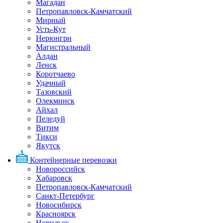
Магадан
Петропавловск-Камчатский
Мирный
Усть-Кут
Нерюнгри
Магистральный
Алдан
Ленск
Коротчаево
Удачный
Тазовский
Олекминск
Айхал
Пеледуй
Витим
Тикси
Якутск
Контейнерные перевозки
Новороссийск
Хабаровск
Петропавловск-Камчатский
Санкт-Петербург
Новосибирск
Красноярск
Норильск