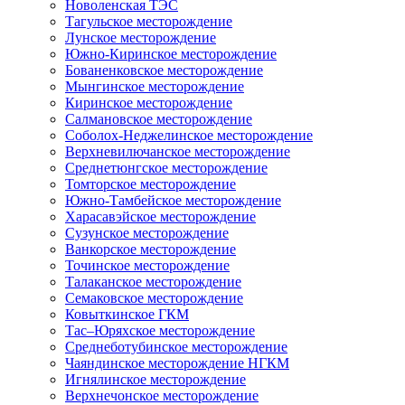
Новоленская ТЭС
Тагульское месторождение
Лунское месторождение
Южно-Киринское месторождение
Бованенковское месторождение
Мынгинское месторождение
Киринское месторождение
Салмановское месторождение
Соболох-Неджелинское месторождение
Верхневилючанское месторождение
Среднетюнгское месторождение
Томторское месторождение
Южно-Тамбейское месторождение
Харасавэйское месторождение
Сузунское месторождение
Ванкорское месторождение
Точинское месторождение
Талаканское месторождение
Семаковское месторождение
Ковыткинское ГКМ
Тас–Юряхское месторождение
Среднеботубинское месторождение
Чаяндинское месторождение НГКМ
Игнялинское месторождение
Верхнечонское месторождение