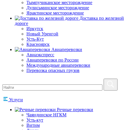
Тымпучиканское месторождение
Дулисьминское месторождение
Ярактинское месторождение
Доставка по железной
дороге
Иркутск
Новый Уренгой
Усть-Кут
Красноярск
Авиаперевозки
Авиаэкспресс
Авиаперевозки по России
Международные авиаперевозки
Перевозка опасных грузов
Услуги
Речные перевозки
Чаяндинское НГКМ
Усть-кут
Витим