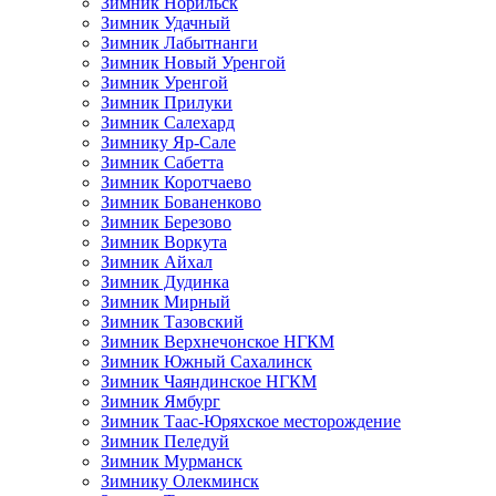
Зимник Норильск
Зимник Удачный
Зимник Лабытнанги
Зимник Новый Уренгой
Зимник Уренгой
Зимник Прилуки
Зимник Салехард
Зимнику Яр-Сале
Зимник Сабетта
Зимник Коротчаево
Зимник Бованенково
Зимник Березово
Зимник Воркута
Зимник Айхал
Зимник Дудинка
Зимник Мирный
Зимник Тазовский
Зимник Верхнечонское НГКМ
Зимник Южный Сахалинск
Зимник Чаяндинское НГКМ
Зимник Ямбург
Зимник Таас-Юряхское месторождение
Зимник Пеледуй
Зимник Мурманск
Зимнику Олекминск