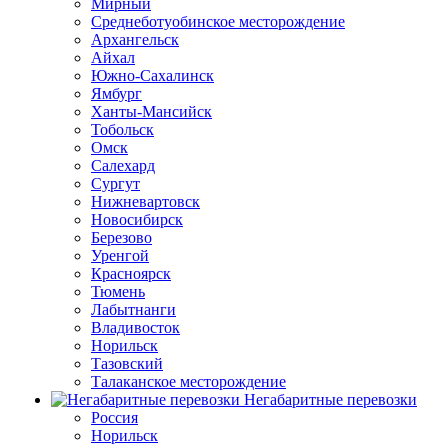
Мирный
Среднеботуобинское месторождение
Архангельск
Айхал
Южно-Сахалинск
Ямбург
Ханты-Мансийск
Тобольск
Омск
Салехард
Сургут
Нижневартовск
Новосибирск
Березово
Уренгой
Красноярск
Тюмень
Лабытнанги
Владивосток
Норильск
Тазовский
Талаканское месторождение
Негабаритные перевозки
Россия
Норильск