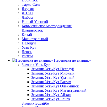
Норильск
Тарко-Сале
Якутия
ЯНАО
Ямбург
Новый Уренгой
Ковыктинское месторождение
Владивосток
Китай
Магистральный
Пеледуй
Усть-Кут
Ленск
Витим
Перевозка по зимнику
Зимник Усть-Кут
Зимник Усть-Кут Пеледуй
Зимник Усть-Кут Мирный
Зимник Усть-Кут Удачный
Зимник Усть-Кут Витим
Зимник Усть-Кут Олекминск
Зимник Усть-Кут Магистральный
Зимник Усть-Кут Айхал
Зимник Усть-Кут Ленск
Зимник Бодайбо