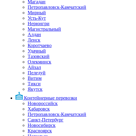
Магадан
Петропавловск-Камчатский
Мирный
Усть-Кут
Нерюнгри
Магистральный
Алдан
Ленск
Коротчаево
Удачный
Тазовский
Олекминск
Айхал
Пеледуй
Витим
Тикси
Якутск
Контейнерные перевозки
Новороссийск
Хабаровск
Петропавловск-Камчатский
Санкт-Петербург
Новосибирск
Красноярск