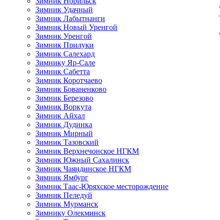
Зимник Норильск
Зимник Удачный
Зимник Лабытнанги
Зимник Новый Уренгой
Зимник Уренгой
Зимник Прилуки
Зимник Салехард
Зимнику Яр-Сале
Зимник Сабетта
Зимник Коротчаево
Зимник Бованенково
Зимник Березово
Зимник Воркута
Зимник Айхал
Зимник Дудинка
Зимник Мирный
Зимник Тазовский
Зимник Верхнечонское НГКМ
Зимник Южный Сахалинск
Зимник Чаяндинское НГКМ
Зимник Ямбург
Зимник Таас-Юряхское месторождение
Зимник Пеледуй
Зимник Мурманск
Зимнику Олекминск