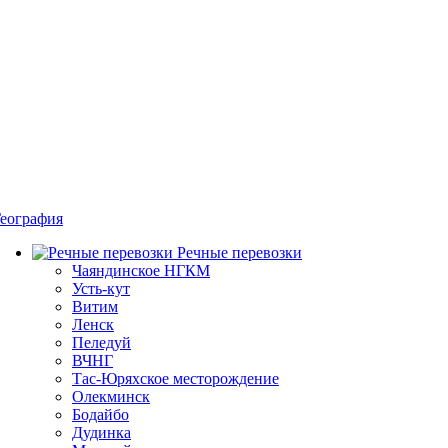
еография
Речные перевозки
Чаяндинское НГКМ
Усть-кут
Витим
Ленск
Пеледуй
ВЧНГ
Тас-Юряхское месторождение
Олекминск
Бодайбо
Дудинка