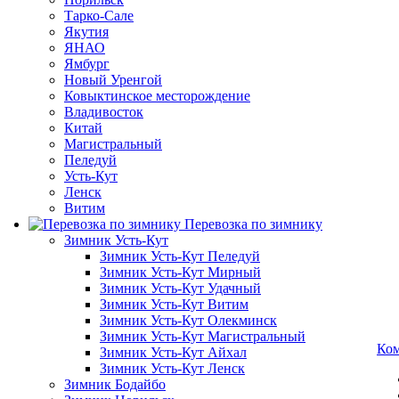
Тарко-Сале
Якутия
ЯНАО
Ямбург
Новый Уренгой
Ковыктинское месторождение
Владивосток
Китай
Магистральный
Пеледуй
Усть-Кут
Ленск
Витим
Перевозка по зимнику
Зимник Усть-Кут
Зимник Усть-Кут Пеледуй
Зимник Усть-Кут Мирный
Зимник Усть-Кут Удачный
Зимник Усть-Кут Витим
Зимник Усть-Кут Олекминск
Зимник Усть-Кут Магистральный
Ко
Зимник Усть-Кут Айхал
Зимник Усть-Кут Ленск
Зимник Бодайбо