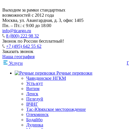
Выходим за рамки стандартных
возможностей с 2012 года
Москва,
ул. Авангардная, д. 3, офис 1405
Пн. – Пт.: с 9:00 до 18:00
info@ticargo.ru
8 (800) 222 98 32
Звонок по России бесплатный!
+7 (495) 642 55 62
Заказать звонок
Наша география
Г
Услуги
Речные перевозки
Чаяндинское НГКМ
Усть-кут
Витим
Ленск
Пеледуй
ВЧНГ
Тас-Юряхское месторождение
Олекминск
Бодайбо
Дудинка