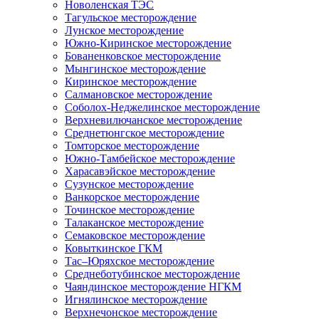
Новоленская ТЭС
Тагульское месторождение
Лунское месторождение
Южно-Киринское месторождение
Бованенковское месторождение
Мынгинское месторождение
Киринское месторождение
Салмановское месторождение
Соболох-Неджелинское месторождение
Верхневилючанское месторождение
Среднетюнгское месторождение
Томторское месторождение
Южно-Тамбейское месторождение
Харасавэйское месторождение
Сузунское месторождение
Ванкорское месторождение
Точинское месторождение
Талаканское месторождение
Семаковское месторождение
Ковыткинское ГКМ
Тас–Юряхское месторождение
Среднеботубинское месторождение
Чаяндинское месторождение НГКМ
Игнялинское месторождение
Верхнечонское месторождение