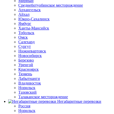
Мирный
Среднеботуобинское месторождение
Архангельск
Айхал
Южно-Сахалинск
Ямбург
Ханты-Мансийск
Тобольск
Омск
Салехард
Сургут
Нижневартовск
Новосибирск
Березово
Уренгой
Красноярск
Тюмень
Лабытнанги
Владивосток
Норильск
Тазовский
Талаканское месторождение
Негабаритные перевозки
Россия
Норильск