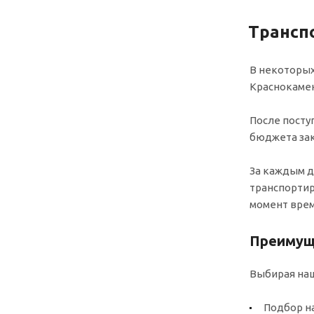
Трансп
В некоторых
Краснокамен
После посту
бюджета зак
За каждым д
транспортир
момент врем
Преимуще
Выбирая наш
Подбор н