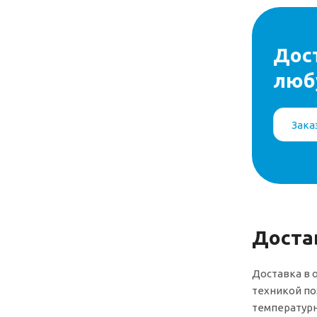
Дост
люб
Зака
Доста
Доставка в 
техникой по
температурн