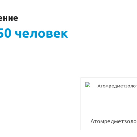
ение
50 человек
Атомредметзоло