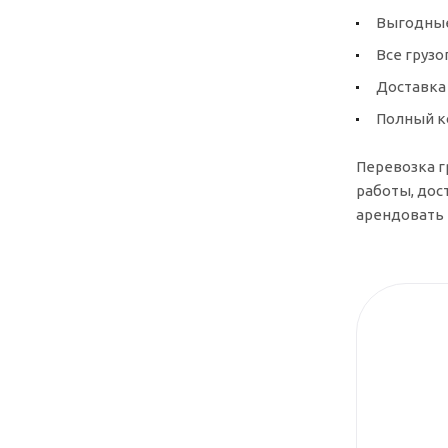
Выгодные
Все груз
Доставка 
Полный к
Перевозка г
работы, дос
арендовать 