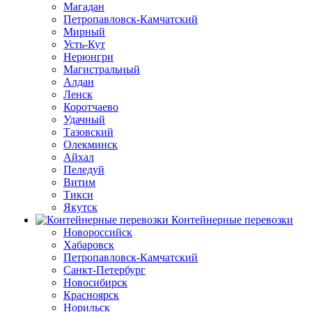
Магадан
Петропавловск-Камчатский
Мирный
Усть-Кут
Нерюнгри
Магистральный
Алдан
Ленск
Коротчаево
Удачный
Тазовский
Олекминск
Айхал
Пеледуй
Витим
Тикси
Якутск
Контейнерные перевозки
Новороссийск
Хабаровск
Петропавловск-Камчатский
Санкт-Петербург
Новосибирск
Красноярск
Норильск