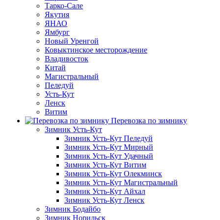
Тарко-Сале
Якутия
ЯНАО
Ямбург
Новый Уренгой
Ковыктинское месторождение
Владивосток
Китай
Магистральный
Пеледуй
Усть-Кут
Ленск
Витим
Перевозка по зимнику
Зимник Усть-Кут
Зимник Усть-Кут Пеледуй
Зимник Усть-Кут Мирный
Зимник Усть-Кут Удачный
Зимник Усть-Кут Витим
Зимник Усть-Кут Олекминск
Зимник Усть-Кут Магистральный
Зимник Усть-Кут Айхал
Зимник Усть-Кут Ленск
Зимник Бодайбо
Зимник Норильск