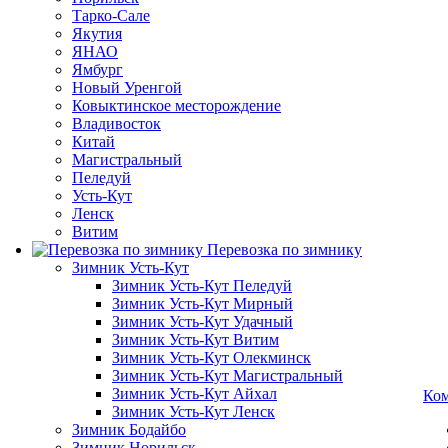
Тарко-Сале
Якутия
ЯНАО
Ямбург
Новый Уренгой
Ковыктинское месторождение
Владивосток
Китай
Магистральный
Пеледуй
Усть-Кут
Ленск
Витим
Перевозка по зимнику
Зимник Усть-Кут
Зимник Усть-Кут Пеледуй
Зимник Усть-Кут Мирный
Зимник Усть-Кут Удачный
Зимник Усть-Кут Витим
Зимник Усть-Кут Олекминск
Зимник Усть-Кут Магистральный
Зимник Усть-Кут Айхал
Ко
Зимник Усть-Кут Ленск
Зимник Бодайбо
Зимник Норильск