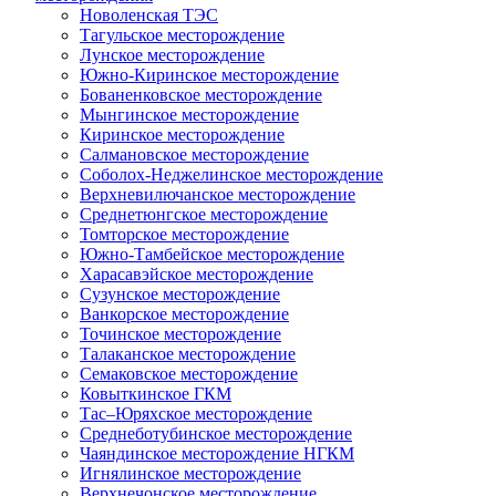
Новоленская ТЭС
Тагульское месторождение
Лунское месторождение
Южно-Киринское месторождение
Бованенковское месторождение
Мынгинское месторождение
Киринское месторождение
Салмановское месторождение
Соболох-Неджелинское месторождение
Верхневилючанское месторождение
Среднетюнгское месторождение
Томторское месторождение
Южно-Тамбейское месторождение
Харасавэйское месторождение
Сузунское месторождение
Ванкорское месторождение
Точинское месторождение
Талаканское месторождение
Семаковское месторождение
Ковыткинское ГКМ
Тас–Юряхское месторождение
Среднеботубинское месторождение
Чаяндинское месторождение НГКМ
Игнялинское месторождение
Верхнечонское месторождение