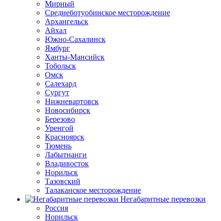
Мирный
Среднеботуобинское месторождение
Архангельск
Айхал
Южно-Сахалинск
Ямбург
Ханты-Мансийск
Тобольск
Омск
Салехард
Сургут
Нижневартовск
Новосибирск
Березово
Уренгой
Красноярск
Тюмень
Лабытнанги
Владивосток
Норильск
Тазовский
Талаканское месторождение
Негабаритные перевозки
Россия
Норильск