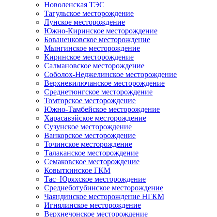
Новоленская ТЭС
Тагульское месторождение
Лунское месторождение
Южно-Киринское месторождение
Бованенковское месторождение
Мынгинское месторождение
Киринское месторождение
Салмановское месторождение
Соболох-Неджелинское месторождение
Верхневилючанское месторождение
Среднетюнгское месторождение
Томторское месторождение
Южно-Тамбейское месторождение
Харасавэйское месторождение
Сузунское месторождение
Ванкорское месторождение
Точинское месторождение
Талаканское месторождение
Семаковское месторождение
Ковыткинское ГКМ
Тас–Юряхское месторождение
Среднеботубинское месторождение
Чаяндинское месторождение НГКМ
Игнялинское месторождение
Верхнечонское месторождение