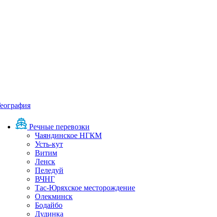
еография
Речные перевозки
Чаяндинское НГКМ
Усть-кут
Витим
Ленск
Пеледуй
ВЧНГ
Тас-Юряхское месторождение
Олекминск
Бодайбо
Дудинка