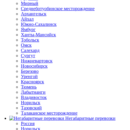
Мирный
Среднеботуобинское месторождение
Архангельск
Айхал
Южно-Сахалинск
Ямбург
Ханты-Мансийск
Тобольск
Омск
Салехард
Сургут
Нижневартовск
Новосибирск
Березово
Уренгой
Красноярск
Тюмень
Лабытнанги
Владивосток
Норильск
Тазовский
Талаканское месторождение
Негабаритные перевозки
Россия
Норильск