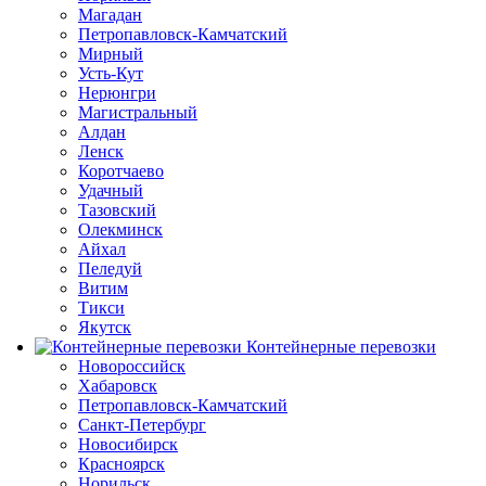
Магадан
Петропавловск-Камчатский
Мирный
Усть-Кут
Нерюнгри
Магистральный
Алдан
Ленск
Коротчаево
Удачный
Тазовский
Олекминск
Айхал
Пеледуй
Витим
Тикси
Якутск
Контейнерные перевозки
Новороссийск
Хабаровск
Петропавловск-Камчатский
Санкт-Петербург
Новосибирск
Красноярск
Норильск