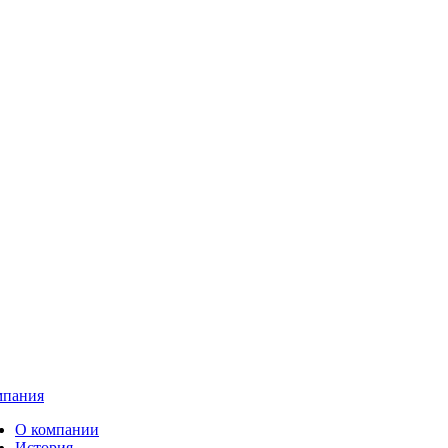
мпания
О компании
История