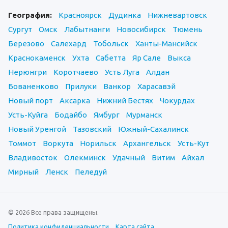
География:
Красноярск
Дудинка
Нижневартовск
Сургут
Омск
Лабытнанги
Новосибирск
Тюмень
Березово
Салехард
Тобольск
Ханты-Мансийск
Краснокаменск
Ухта
Сабетта
Яр Сале
Выкса
Нерюнгри
Коротчаево
Усть Луга
Алдан
Бованенково
Прилуки
Ванкор
Харасавэй
Новый порт
Аксарка
Нижний Бестях
Чокурдах
Усть-Куйга
Бодайбо
Ямбург
Мурманск
Новый Уренгой
Тазовский
Южный-Сахалинск
Томмот
Воркута
Норильск
Архангельск
Усть-Кут
Владивосток
Олекминск
Удачный
Витим
Айхал
Мирный
Ленск
Пеледуй
© 2026 Все права защищены.
Политика конфиденциальности
Карта сайта