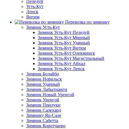
Пеледуй
Усть-Кут
Ленск
Витим
Перевозка по зимнику
Зимник Усть-Кут
Зимник Усть-Кут Пеледуй
Зимник Усть-Кут Мирный
Зимник Усть-Кут Удачный
Зимник Усть-Кут Витим
Зимник Усть-Кут Олекминск
Зимник Усть-Кут Магистральный
Зимник Усть-Кут Айхал
Зимник Усть-Кут Ленск
Зимник Бодайбо
Зимник Норильск
Зимник Удачный
Зимник Лабытнанги
Зимник Новый Уренгой
Зимник Уренгой
Зимник Прилуки
Зимник Салехард
Зимнику Яр-Сале
Зимник Сабетта
Зимник Коротчаево