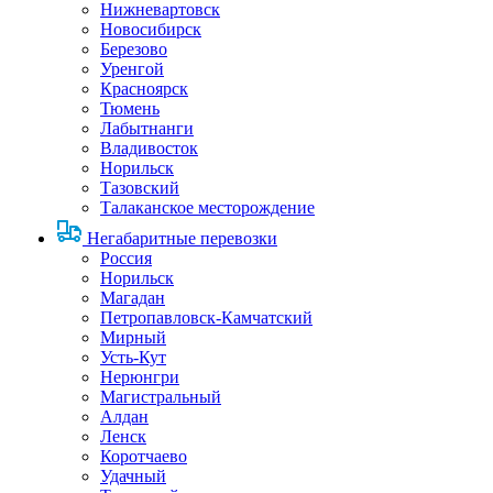
Нижневартовск
Новосибирск
Березово
Уренгой
Красноярск
Тюмень
Лабытнанги
Владивосток
Норильск
Тазовский
Талаканское месторождение
Негабаритные перевозки
Россия
Норильск
Магадан
Петропавловск-Камчатский
Мирный
Усть-Кут
Нерюнгри
Магистральный
Алдан
Ленск
Коротчаево
Удачный