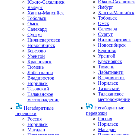
Южно-Сахалинск
Южно-Сахалинск
Ямбург
Ямбург
Ханты-Мансийск
Ханты-Мансийск
Тобольск
Тобольск
Омск
Омск
Салехард
Салехард
Сургут
Сургут
Нижневартовск
Нижневартовск
Новосибирск
Новосибирск
Березово
Березово
Уренгой
Уренгой
Красноярск
Красноярск
Тюмень
Тюмень
Лабытнанги
Лабытнанги
Владивосток
Владивосток
Норильск
Норильск
Тазовский
Тазовский
Талаканское
Талаканское
месторождение
месторождение
Негабаритные
Негабаритные
перевозки
перевозки
Россия
Россия
Норильск
Норильск
Магадан
Магадан
Петропавловск-