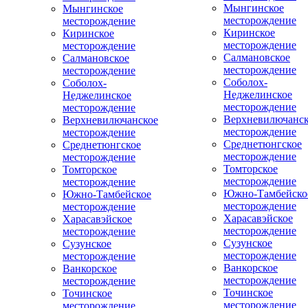
Мынгинское
Мынгинское
месторождение
месторождение
Киринское
Киринское
месторождение
месторождение
Салмановское
Салмановское
месторождение
месторождение
Соболох-
Соболох-
Неджелинское
Неджелинское
месторождение
месторождение
Верхневилючанск
Верхневилючанское
месторождение
месторождение
Среднетюнгское
Среднетюнгское
месторождение
месторождение
Томторское
Томторское
месторождение
месторождение
Южно-Тамбейско
Южно-Тамбейское
месторождение
месторождение
Харасавэйское
Харасавэйское
месторождение
месторождение
Сузунское
Сузунское
месторождение
месторождение
Ванкорское
Ванкорское
месторождение
месторождение
Точинское
Точинское
месторождение
месторождение