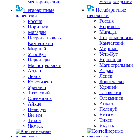
месторождение
месторождение
Негабаритные
Негабаритные
перевозки
перевозки
Россия
Россия
Норильск
Норильск
Магадан
Магадан
Петропавловск-
Петропавловск-
Камчатский
Камчатский
Мирный
Мирный
Усть-Кут
Усть-Кут
Нерюнгри
Нерюнгри
Магистральный
Магистральный
Алдан
Алдан
Ленск
Ленск
Коротчаево
Коротчаево
Удачный
Удачный
Тазовский
Тазовский
Олекминск
Олекминск
Айхал
Айхал
Пеледуй
Пеледуй
Витим
Витим
Тикси
Тикси
Якутск
Якутск