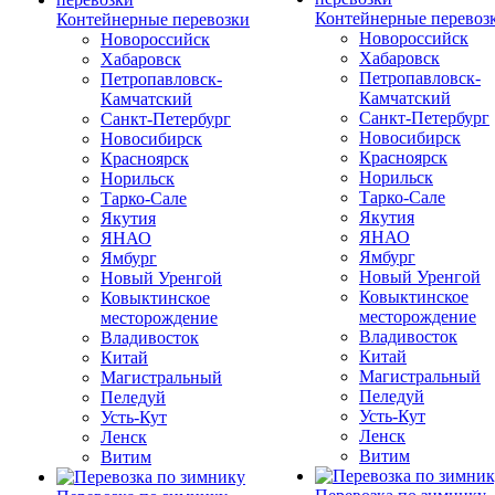
Контейнерные перевоз
Контейнерные перевозки
Новороссийск
Новороссийск
Хабаровск
Хабаровск
Петропавловск-
Петропавловск-
Камчатский
Камчатский
Санкт-Петербург
Санкт-Петербург
Новосибирск
Новосибирск
Красноярск
Красноярск
Норильск
Норильск
Тарко-Сале
Тарко-Сале
Якутия
Якутия
ЯНАО
ЯНАО
Ямбург
Ямбург
Новый Уренгой
Новый Уренгой
Ковыктинское
Ковыктинское
месторождение
месторождение
Владивосток
Владивосток
Китай
Китай
Магистральный
Магистральный
Пеледуй
Пеледуй
Усть-Кут
Усть-Кут
Ленск
Ленск
Витим
Витим