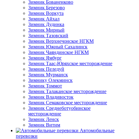
Зимник Бованенково
Зимник Березово
Зимник Воркута
Зимник Айхал
Зимник Дудинка
Зимник Мирный
Зимник Тазовский
Зимник Верхнечонское НГКМ
Зимник Южный Сахалинск
Зимник Чаяндинское НГКМ
Зимник Ямбург
Зимник Таас-Юряхское месторождение
Зимник Пеледуй
Зимник Мурманск
Зимнику Олекминск
Зимник Томмот
Зимник Талаканское месторождение
Зимник Владивосток
Зимник Семаковское месторождение
Зимник Среднеботуобинское
месторождение
Зимник Ленск
Зимник Витим
Автомобильные
перевозки