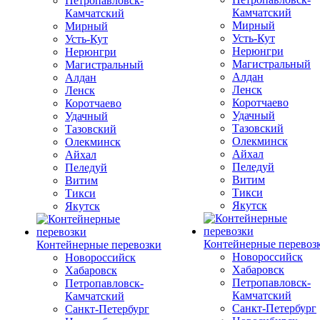
Петропавловск-
Камчатский
Камчатский
Мирный
Мирный
Усть-Кут
Усть-Кут
Нерюнгри
Нерюнгри
Магистральный
Магистральный
Алдан
Алдан
Ленск
Ленск
Коротчаево
Коротчаево
Удачный
Удачный
Тазовский
Тазовский
Олекминск
Олекминск
Айхал
Айхал
Пеледуй
Пеледуй
Витим
Витим
Тикси
Тикси
Якутск
Якутск
Контейнерные перевоз
Контейнерные перевозки
Новороссийск
Новороссийск
Хабаровск
Хабаровск
Петропавловск-
Петропавловск-
Камчатский
Камчатский
Санкт-Петербург
Санкт-Петербург