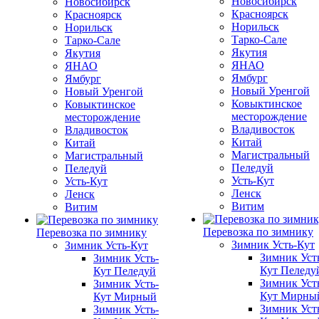
Новосибирск
Новосибирск
Красноярск
Красноярск
Норильск
Норильск
Тарко-Сале
Тарко-Сале
Якутия
Якутия
ЯНАО
ЯНАО
Ямбург
Ямбург
Новый Уренгой
Новый Уренгой
Ковыктинское
Ковыктинское
месторождение
месторождение
Владивосток
Владивосток
Китай
Китай
Магистральный
Магистральный
Пеледуй
Пеледуй
Усть-Кут
Усть-Кут
Ленск
Ленск
Витим
Витим
Перевозка по зимнику
Перевозка по зимнику
Зимник Усть-Кут
Зимник Усть-Кут
Зимник Уст
Зимник Усть-
Кут Пеледу
Кут Пеледуй
Зимник Уст
Зимник Усть-
Кут Мирны
Кут Мирный
Зимник Уст
Зимник Усть-