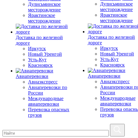
Дулисьминское
Дулисьминское
месторождение
месторождение
Ярактинское
Ярактинское
месторождение
месторождение
Доставка по железной
Доставка по железной
дороге
дороге
Иркутск
Иркутск
Новый Уренгой
Новый Уренгой
Усть-Кут
Усть-Кут
Красноярск
Красноярск
Авиаперевозки
Авиаперевозки
Авиаэкспресс
Авиаэкспресс
Авиаперевозки п
Авиаперевозки по
России
России
Международные
Международные
авиаперевозки
авиаперевозки
Перевозка опасн
Перевозка опасных
грузов
грузов