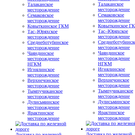
Талаканское
Талаканское
месторождение
месторождение
Семаковское
Семаковское
месторождение
месторождение
Ковыткинское Г
Ковыткинское ГКМ
Тас–Юряхское
Тас–Юряхское
месторождение
месторождение
Среднеботубинск
Среднеботубинское
месторождение
месторождение
Чаяндинское
Чаяндинское
месторождение
месторождение
НГКМ
НГКМ
Игнялинское
Игнялинское
месторождение
месторождение
Верхнечонское
Верхнечонское
месторождение
месторождение
Тымпучиканское
Тымпучиканское
месторождение
месторождение
Дулисьминское
Дулисьминское
месторождение
месторождение
Ярактинское
Ярактинское
месторождение
месторождение
Доставка по железной
Доставка по железной