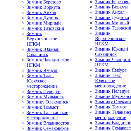
Зимник Березово
Зимник Березово
Зимник Воркута
Зимник Воркута
Зимник Айхал
Зимник Айхал
Зимник Дудинка
Зимник Дудинка
Зимник Мирный
Зимник Мирный
Зимник Тазовски
Зимник Тазовский
Зимник
Зимник
Верхнечонское
Верхнечонское
НГКМ
НГКМ
Зимник Южный
Зимник Южный
Сахалинск
Сахалинск
Зимник Чаяндинс
Зимник Чаяндинское
НГКМ
НГКМ
Зимник Ямбург
Зимник Ямбург
Зимник Таас-
Зимник Таас-
Юряхское
Юряхское
месторождение
месторождение
Зимник Пеледуй
Зимник Пеледуй
Зимник Мурманс
Зимник Мурманск
Зимнику Олекми
Зимнику Олекминск
Зимник Томмот
Зимник Томмот
Зимник Талаканс
Зимник Талаканское
месторождение
месторождение
Зимник Владивос
Зимник Владивосток
Зимник Семаковс
Зимник Семаковское