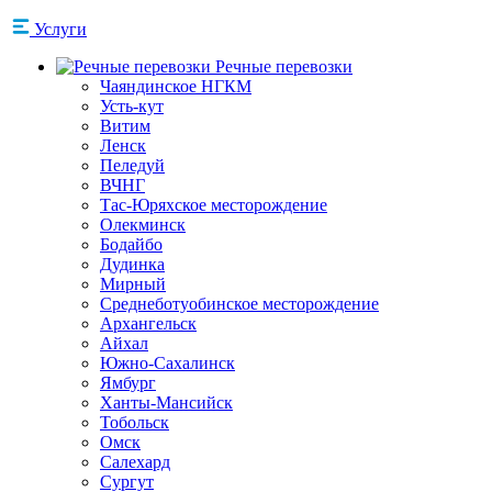
Услуги
Речные перевозки
Чаяндинское НГКМ
Усть-кут
Витим
Ленск
Пеледуй
ВЧНГ
Тас-Юряхское месторождение
Олекминск
Бодайбо
Дудинка
Мирный
Среднеботуобинское месторождение
Архангельск
Айхал
Южно-Сахалинск
Ямбург
Ханты-Мансийск
Тобольск
Омск
Салехард
Сургут