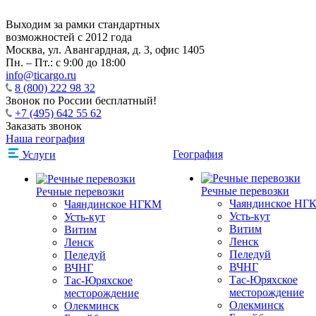
Выходим за рамки стандартных
возможностей с 2012 года
Москва,
ул. Авангардная, д. 3, офис 1405
Пн. – Пт.: с 9:00 до 18:00
info@ticargo.ru
8 (800) 222 98 32
Звонок по России бесплатный!
+7 (495) 642 55 62
Заказать звонок
Наша география
География
Услуги
Речные перевозки
Речные перевозки
Чаяндинское НГ
Чаяндинское НГКМ
Усть-кут
Усть-кут
Витим
Витим
Ленск
Ленск
Пеледуй
Пеледуй
ВЧНГ
ВЧНГ
Тас-Юряхское
Тас-Юряхское
месторождение
месторождение
Олекминск
Олекминск