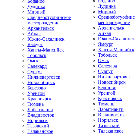
Бодайбо
Бодайбо
Дудинка
Дудинка
Мирный
Мирный
Среднеботуобинс
Среднеботуобинское
месторождение
месторождение
Архангельск
Архангельск
Айхал
Айхал
Южно-Сахалинск
Южно-Сахалинск
Ямбург
Ямбург
Ханты-Мансийск
Ханты-Мансийск
Тобольск
Тобольск
Омск
Омск
Салехард
Салехард
Сургут
Сургут
Нижневартовск
Нижневартовск
Новосибирск
Новосибирск
Березово
Березово
Уренгой
Уренгой
Красноярск
Красноярск
Тюмень
Тюмень
Лабытнанги
Лабытнанги
Владивосток
Владивосток
Норильск
Норильск
Тазовский
Тазовский
Талаканское
Талаканское