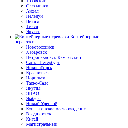
Тазовский
Олекминск
Айхал
Пеледуй
Витим
Тикси
Якутск
Контейнерные
перевозки
Новороссийск
Хабаровск
Петропавловск-Камчатский
Санкт-Петербург
Новосибирск
Красноярск
Норильск
Тарко-Сале
Якутия
ЯНАО
Ямбург
Новый Уренгой
Ковыктинское месторождение
Владивосток
Китай
Магистральный