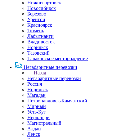
Нижневартовск
Новосибирск
Березово
Уренгой
Красноярск
Тюмень
Лабытнанги
Владивосток
Норильск
Тазовский
Талаканское месторождение
Негабаритные перевозки
Назад
Негабаритные перевозки
Россия
Норильск
Магадан
Петропавловск-Камчатский
Мирный
Усть-Кут
Нерюнгри
Магистральный
Алдан
Ленск