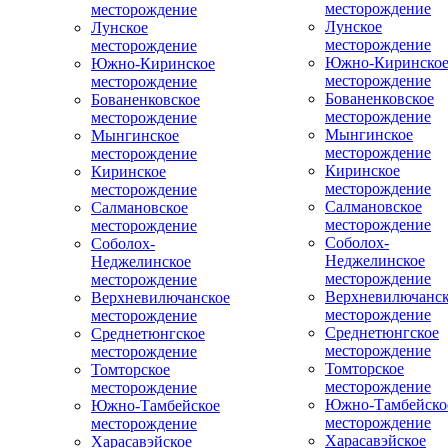
месторождение
месторождение
Лунское
Лунское
месторождение
месторождение
Южно-Киринско
Южно-Киринское
месторождение
месторождение
Бованенковское
Бованенковское
месторождение
месторождение
Мынгинское
Мынгинское
месторождение
месторождение
Киринское
Киринское
месторождение
месторождение
Салмановское
Салмановское
месторождение
месторождение
Соболох-
Соболох-
Неджелинское
Неджелинское
месторождение
месторождение
Верхневилючанск
Верхневилючанское
месторождение
месторождение
Среднетюнгское
Среднетюнгское
месторождение
месторождение
Томторское
Томторское
месторождение
месторождение
Южно-Тамбейско
Южно-Тамбейское
месторождение
месторождение
Харасавэйское
Харасавэйское