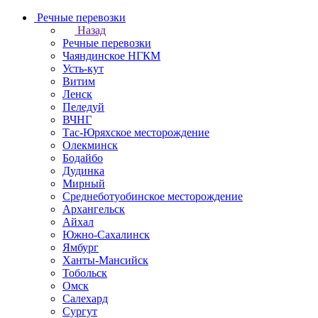
Речные перевозки
Назад
Речные перевозки
Чаяндинское НГКМ
Усть-кут
Витим
Ленск
Пеледуй
ВЧНГ
Тас-Юряхское месторождение
Олекминск
Бодайбо
Дудинка
Мирный
Среднеботуобинское месторождение
Архангельск
Айхал
Южно-Сахалинск
Ямбург
Ханты-Мансийск
Тобольск
Омск
Салехард
Сургут