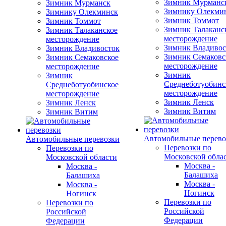
Зимник Мурманс
Зимник Мурманск
Зимнику Олекми
Зимнику Олекминск
Зимник Томмот
Зимник Томмот
Зимник Талаканс
Зимник Талаканское
месторождение
месторождение
Зимник Владивос
Зимник Владивосток
Зимник Семаковс
Зимник Семаковское
месторождение
месторождение
Зимник
Зимник
Среднеботуобинс
Среднеботуобинское
месторождение
месторождение
Зимник Ленск
Зимник Ленск
Зимник Витим
Зимник Витим
Автомобильные перево
Автомобильные перевозки
Перевозки по
Перевозки по
Московской обла
Московской области
Москва -
Москва -
Балашиха
Балашиха
Москва -
Москва -
Ногинск
Ногинск
Перевозки по
Перевозки по
Российской
Российской
Федерации
Федерации