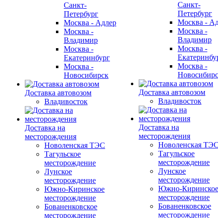
Санкт-
Санкт-
Петербург
Петербург
Москва - А
Москва - Адлер
Москва -
Москва -
Владимир
Владимир
Москва -
Москва -
Екатеринбу
Екатеринбург
Москва -
Москва -
Новосибир
Новосибирск
Доставка автовозом
Доставка автовозом
Владивосток
Владивосток
Доставка на
Доставка на
месторождения
месторождения
Новоленская ТЭ
Новоленская ТЭС
Тагульское
Тагульское
месторождение
месторождение
Лунское
Лунское
месторождение
месторождение
Южно-Киринско
Южно-Киринское
месторождение
месторождение
Бованенковское
Бованенковское
месторождение
месторождение