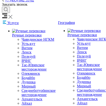
+7 (495) 642 55 62
Заказать звонок
География
Услуги
Речные перевозки
Речные перевозки
Чаяндинское НГ
Чаяндинское НГКМ
Усть-кут
Усть-кут
Витим
Витим
Ленск
Ленск
Пеледуй
Пеледуй
ВЧНГ
ВЧНГ
Тас-Юряхское
Тас-Юряхское
месторождение
месторождение
Олекминск
Олекминск
Бодайбо
Бодайбо
Дудинка
Дудинка
Мирный
Мирный
Среднеботуобинс
Среднеботуобинское
месторождение
месторождение
Архангельск
Архангельск
Айхал
Айхал