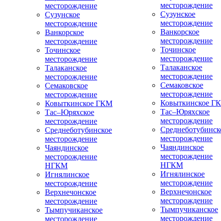
месторождение
месторождение
Сузунское
Сузунское
месторождение
месторождение
Ванкорское
Ванкорское
месторождение
месторождение
Точинское
Точинское
месторождение
месторождение
Талаканское
Талаканское
месторождение
месторождение
Семаковское
Семаковское
месторождение
месторождение
Ковыткинское Г
Ковыткинское ГКМ
Тас–Юряхское
Тас–Юряхское
месторождение
месторождение
Среднеботубинск
Среднеботубинское
месторождение
месторождение
Чаяндинское
Чаяндинское
месторождение
месторождение
НГКМ
НГКМ
Игнялинское
Игнялинское
месторождение
месторождение
Верхнечонское
Верхнечонское
месторождение
месторождение
Тымпучиканское
Тымпучиканское
месторождение
месторождение