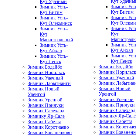
Кут Удачны
Кут Удачный
Зимник Уст
Зимник Усть-
Кут Витим
Кут Витим
Зимник Уст
Зимник Усть-
Кут Олекми
Кут Олекминск
Зимник Уст
Зимник Усть-
Кут
Кут
Магистрал
Магистральный
Зимник Уст
Зимник Усть-
Кут Айхал
Кут Айхал
Зимник Уст
Зимник Усть-
Кут Ленск
Кут Ленск
Зимник Бодайбо
Зимник Бодайбо
Зимник Норильс
Зимник Норильск
Зимник Удачный
Зимник Удачный
Зимник Лабытна
Зимник Лабытнанги
Зимник Новый
Зимник Новый
Уренгой
Уренгой
Зимник Уренгой
Зимник Уренгой
Зимник Прилуки
Зимник Прилуки
Зимник Салехард
Зимник Салехард
Зимнику Яр-Сале
Зимнику Яр-Сале
Зимник Сабетта
Зимник Сабетта
Зимник Коротчае
Зимник Коротчаево
Зимник Бованенк
Зимник Бованенково