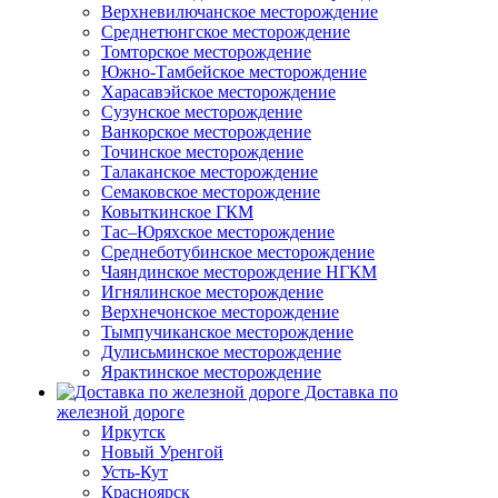
Верхневилючанское месторождение
Среднетюнгское месторождение
Томторское месторождение
Южно-Тамбейское месторождение
Харасавэйское месторождение
Сузунское месторождение
Ванкорское месторождение
Точинское месторождение
Талаканское месторождение
Семаковское месторождение
Ковыткинское ГКМ
Тас–Юряхское месторождение
Среднеботубинское месторождение
Чаяндинское месторождение НГКМ
Игнялинское месторождение
Верхнечонское месторождение
Тымпучиканское месторождение
Дулисьминское месторождение
Ярактинское месторождение
Доставка по
железной дороге
Иркутск
Новый Уренгой
Усть-Кут
Красноярск