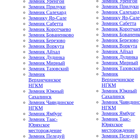
Зимник Уренгой
Зимник Уренгой
Зимник Прилуки
Зимник Прилуки
Зимник Салехард
Зимник Салехард
Зимнику Яр-Сале
Зимнику Яр-Сале
Зимник Сабетта
Зимник Сабетта
Зимник Коротчае
Зимник Коротчаево
Зимник Бованенк
Зимник Бованенково
Зимник Березово
Зимник Березово
Зимник Воркута
Зимник Воркута
Зимник Айхал
Зимник Айхал
Зимник Дудинка
Зимник Дудинка
Зимник Мирный
Зимник Мирный
Зимник Тазовски
Зимник Тазовский
Зимник
Зимник
Верхнечонское
Верхнечонское
НГКМ
НГКМ
Зимник Южный
Зимник Южный
Сахалинск
Сахалинск
Зимник Чаяндинс
Зимник Чаяндинское
НГКМ
НГКМ
Зимник Ямбург
Зимник Ямбург
Зимник Таас-
Зимник Таас-
Юряхское
Юряхское
месторождение
месторождение
Зимник Пеледуй
Зимник Пеледуй