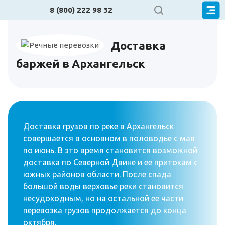
8 (800) 222 98 32
Доставка
баржей в Архангельск
Доставка грузов по реке в Архангельск
совершается в основном в половодье с мая
по июнь. В это время становится возможной
доставка по Северной Двине и ее притокам с
южных районов области. После спада
большой воды верховье реки становится
несудоходным, но на остальной ее части
перевозка грузов продолжается до конца
октября.