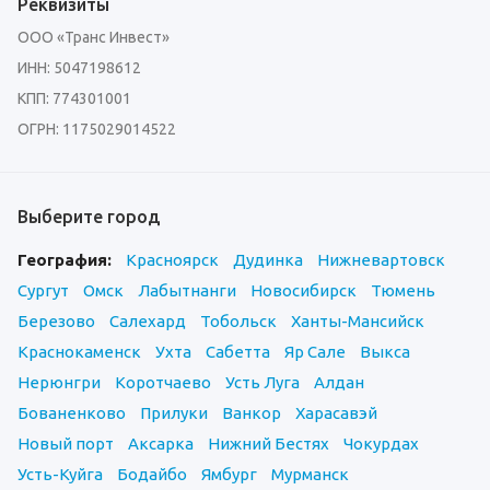
Реквизиты
ООО «Транс Инвест»
ИНН: 5047198612
КПП: 774301001
ОГРН: 1175029014522
Выберите город
География:
Красноярск
Дудинка
Нижневартовск
Сургут
Омск
Лабытнанги
Новосибирск
Тюмень
Березово
Салехард
Тобольск
Ханты-Мансийск
Краснокаменск
Ухта
Сабетта
Яр Сале
Выкса
Нерюнгри
Коротчаево
Усть Луга
Алдан
Бованенково
Прилуки
Ванкор
Харасавэй
Новый порт
Аксарка
Нижний Бестях
Чокурдах
Усть-Куйга
Бодайбо
Ямбург
Мурманск