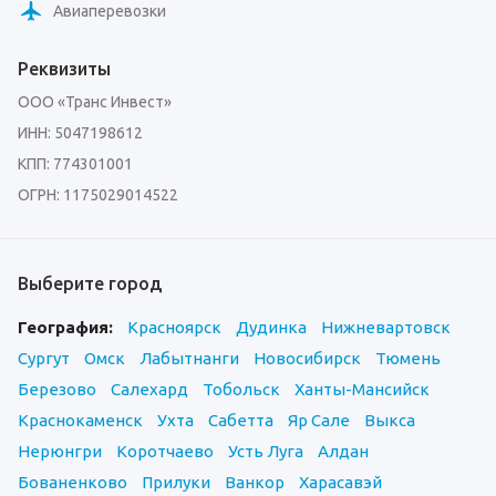
Авиаперевозки
Реквизиты
ООО «Транс Инвест»
ИНН: 5047198612
КПП: 774301001
ОГРН: 1175029014522
Выберите город
География:
Красноярск
Дудинка
Нижневартовск
Сургут
Омск
Лабытнанги
Новосибирск
Тюмень
Березово
Салехард
Тобольск
Ханты-Мансийск
Краснокаменск
Ухта
Сабетта
Яр Сале
Выкса
Нерюнгри
Коротчаево
Усть Луга
Алдан
Бованенково
Прилуки
Ванкор
Харасавэй