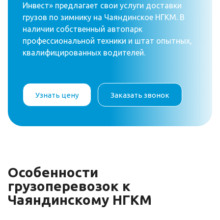
Инвест» предлагает свои услуги доставки
грузов по зимнику на Чаяндинское НГКМ. В
наличии собственный автопарк
профессиональной техники и штат опытных,
квалифицированных водителей.
Узнать цену
Заказать звонок
Особенности
грузоперевозок к
Чаяндинскому НГКМ