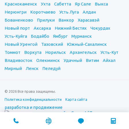
Краснокаменск
Ухта
Сабетта
Яр Сале
Выкса
Нерюнгри
Коротчаево
Усть Луга
Алдан
Бованенково
Прилуки
Ванкор
Харасавэй
Новый порт
Аксарка
Нижний Бестях
Чокурдах
Усть-Куйга
Бодайбо
Ямбург
Мурманск
Новый Уренгой
Тазовский
Южный-Сахалинск
Томмот
Воркута
Норильск
Архангельск
Усть-Кут
Владивосток
Олекминск
Удачный
Витим
Айхал
Мирный
Ленск
Пеледуй
© 2026 Все права защищены.
Политика конфиденциальности
Карта сайта
разработка и продвижение