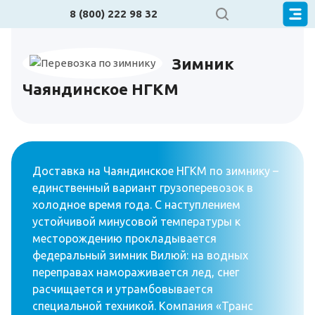
8 (800) 222 98 32
Зимник
Чаяндинское НГКМ
Доставка на Чаяндинское НГКМ по зимнику –
единственный вариант грузоперевозок в
холодное время года. С наступлением
устойчивой минусовой температуры к
месторождению прокладывается
федеральный зимник Вилюй: на водных
переправах намораживается лед, снег
расчищается и утрамбовывается
специальной техникой. Компания «Транс